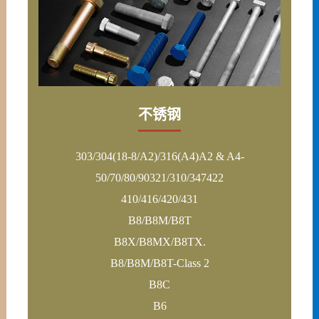
不锈钢
303/304(18-8/A2)/316(A4)A2 & A4-
50/70/80/90321/310/347422
410/416/420/431
B8/B8M/B8T
B8X/B8MX/B8TX.
B8/B8M/B8T-Class 2
B8C
B6