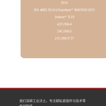
B16
BS 4882 B16ADurehete* 900/950/1055
Jethete* X19
42CrMo4
24CrMo5
21CrMoV57
我们深耕工业沃土，专注耕耘紧固件与技术零