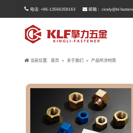


:
电话: +86-13566358163
邮箱
cicely@kl-faste
当前位置:
首页
»
关于我们
»
产品所涉材质