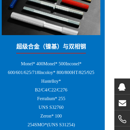
超级合金（镍基）与双相钢
Monel* 400Monel* 500Inconel*
600/601/625/718Incoloy* 800/800HT/825/925
Hastelloy*
B2/C4/C22/C276
Ferralium* 255
UNS S32760
Zeron* 100
254SMO*(UNS S31254)